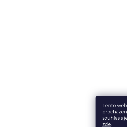
Tento web 
procházen
souhlas s j
zde
.